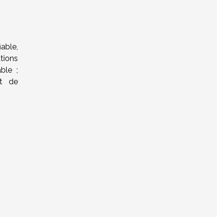
iable,
tions
ble ;
ct de