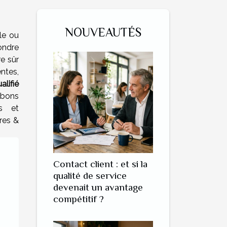
NOUVEAUTÉS
le ou
ondre
e sûr
entes,
lifié
 bons
es et
ures &
Contact client : et si la
qualité de service
devenait un avantage
compétitif ?