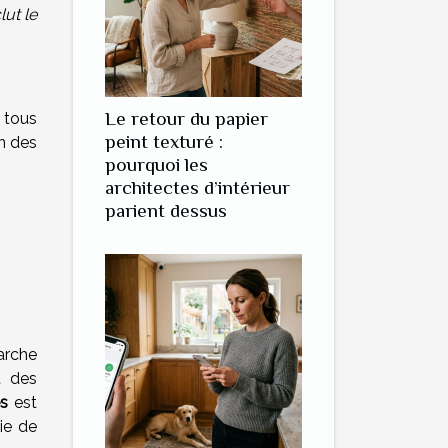
lut le
Le retour du papier
 tous
peint texturé :
on des
pourquoi les
architectes d’intérieur
parient dessus
arche
t des
es
est
ie de