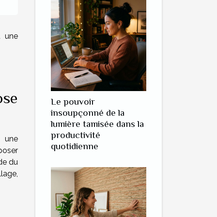
t une
ose
Le pouvoir
insoupçonné de la
lumière tamisée dans la
productivité
r une
quotidienne
poser
ude du
lage,