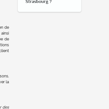
Strasbourg ?
en de
 ainsi
ée de
ations
client
sons.
er la
r des