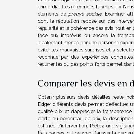
primordial. Les références fournies par l'arti
éléments de
preuve sociale
. Examiner at
dont la réputation repose sur des intervent
régularité et la cohérence des avis, tout en 
face aux imprévus ou encore la transpar
idéalement menée par une personne expérime
éviter les mauvaises surprises et à sélection
reconnue par des expériences concrètes e
récurrentes ou des points forts permet d’ant
Comparer les devis en d
Obtenir plusieurs devis détaillés reste indi
Exiger différents devis permet d’effectuer 
qualité-prix et d’apprécier la transparence 
clarté du bordereau de prix, la descriptio
estimée d’intervention. Prêtez une vigilanc
frais cachés, qui peuvent fausser la percep