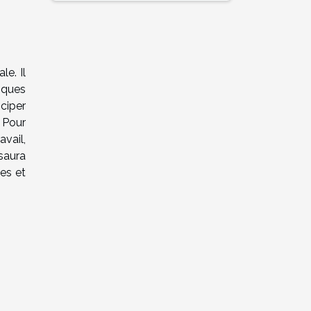
le. Il
iques
ciper
 Pour
avail,
saura
tes et