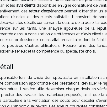
san et les
avis clients
disponibles en ligne constituent de véri
tentivement ces
retour d’expérience
permet d'identifier un e
ions réussies et des clients satisfaits. Il convient de sond
observant les détails concernant la qualité de la pose, la réac
ence sur les tarifs. Une analyse rigoureuse de la réputa
ntée dans la consultation de références et d'avis clients, a
ner un professionnel en installation sanitaire dont la fiabili
t positives d’autres utilisateurs. Repérer ainsi des tend
iciper le sérieux et la compétence du spécialiste choisi.
étail
spensable lors du choix d’un spécialiste en installation sani
une comparaison approfondie des prestations, d’évaluer le ra
des offres. Il s’avère utile d’examiner chaque devis en vérifi
n précise des travaux, les matériaux proposés, ainsi que la 
e particulière à la ventilation des coûts pour déceler d’éven
tion du rapport qualité-prix. Les erreurs courantes consisten