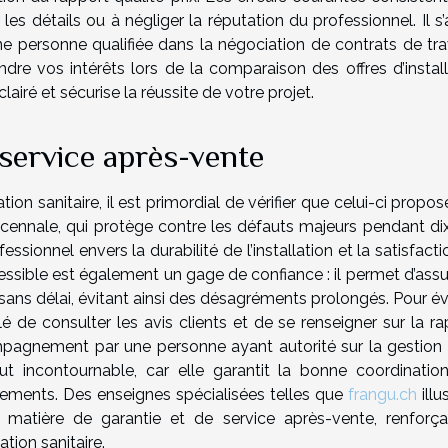
les détails ou à négliger la réputation du professionnel. Il s
une personne qualifiée dans la négociation de contrats de tra
dre vos intérêts lors de la comparaison des offres d’install
airé et sécurise la réussite de votre projet.
e service après-vente
ation sanitaire, il est primordial de vérifier que celui-ci propo
écennale, qui protège contre les défauts majeurs pendant dix
sionnel envers la durabilité de l’installation et la satisfact
cessible est également un gage de confiance : il permet d’assu
sans délai, évitant ainsi des désagréments prolongés. Pour év
llé de consulter les avis clients et de se renseigner sur la ra
mpagnement par une personne ayant autorité sur la gestion 
ut incontournable, car elle garantit la bonne coordinatio
ipements. Des enseignes spécialisées telles que
frangu.ch
illu
 matière de garantie et de service après-vente, renforça
ation sanitaire.