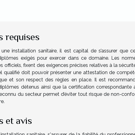
ns requises
ne installation sanitaire, il est capital de s’assurer que ce
t diplômes exigés pour exercer dans ce domaine. Les norm
officiels, fixent des exigences précises relatives à la sécurit
nel qualifié doit pouvoir présenter une attestation de compét
ique et son respect des règles en place. Il est recomman
plômes détenus ainsi que la certification correspondante 
reconnu du secteur permet d’éviter tout risque de non-confo
re.
 et avis
installation sanitaire, s'assurer de la fiabilité du professionn