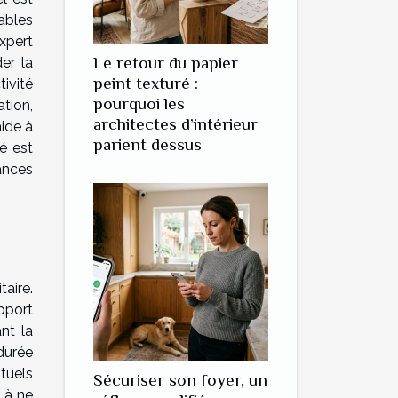
tables
xpert
Le retour du papier
er la
peint texturé :
tivité
pourquoi les
tion,
architectes d’intérieur
ide à
parient dessus
té est
ances
taire.
pport
ant la
durée
tuels
Sécuriser son foyer, un
t à ne