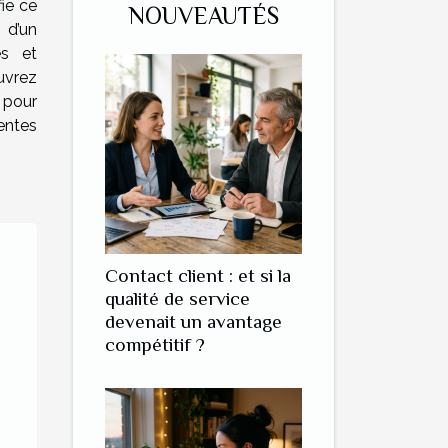
fie ce
NOUVEAUTÉS
 d’un
es et
uvrez
 pour
tentes
Contact client : et si la
qualité de service
devenait un avantage
compétitif ?