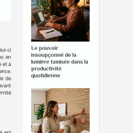
Le pouvoir
lui-ci
insoupçonné de la
es en
lumière tamisée dans la
é et à
productivité
ence,
quotidienne
dé de
avant
rmité
el est