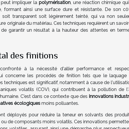
 peut impliquer la
polymérisation
, une réaction chimique qui
e, formant ainsi une surface dure et résistante. De son côt
, soit transparent soit légèrement teinté, qui va non seul
ure originale du matériau. Ces techniques requièrent un savoir
n de garantir un résultat à la hauteur des attentes en term
l des finitions
confronté à la nécessité d'allier performance et respe
ui concerne les procédés de finition tels que le laquage 
 techniques est significatif, notamment à cause de l'utilisat
iques volatils (COV), qui contribuent à la pollution de l'a
té humaine. C'est dans ce contexte que des
innovations industr
natives écologiques
moins polluantes.
ont déployés pour réduire la teneur en solvants des produi
au ou de composants moins volatils. Ces innovations permette
sions volatiles, assurant ainsi une démarche plus respectueu