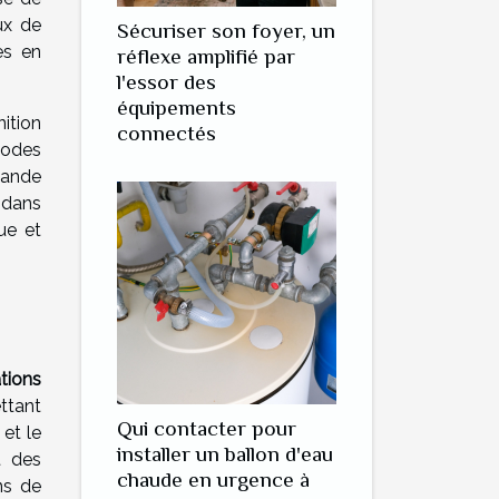
ux de
Sécuriser son foyer, un
es en
réflexe amplifié par
l'essor des
équipements
nition
connectés
hodes
mande
 dans
ue et
tions
ttant
Qui contacter pour
 et le
installer un ballon d'eau
t des
chaude en urgence à
ns de