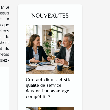
ar le
ssus
NOUVEAUTÉS
et la
n que
ntées
s de
chent
t ils
iétés
ssez-
Contact client : et si la
qualité de service
devenait un avantage
compétitif ?