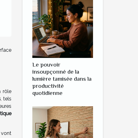
rface
Le pouvoir
insoupçonné de la
lumière tamisée dans la
productivité
 rôle
quotidienne
s
, tels
eures
étique
 vont