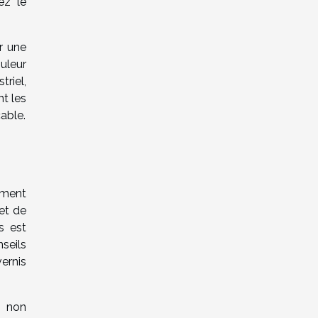
ez le
r une
uleur
riel,
nt les
able.
ement
et de
s est
seils
ernis
, non