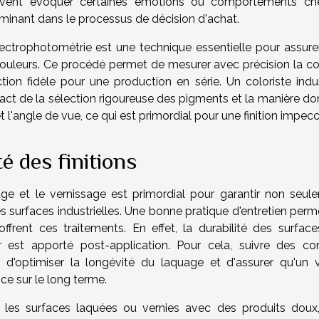
euvent évoquer certaines émotions ou comportements ch
erminant dans le processus de décision d'achat.
pectrophotométrie est une technique essentielle pour assure
uleurs. Ce procédé permet de mesurer avec précision la co
tion fidèle pour une production en série. Un coloriste indust
mpact de la sélection rigoureuse des pigments et la manière do
l'angle de vue, ce qui est primordial pour une finition impecc
té des finitions
quage et le vernissage est primordial pour garantir non seul
s surfaces industrielles. Une bonne pratique d'entretien perm
offrent ces traitements. En effet, la durabilité des surface
r est apporté post-application. Pour cela, suivre des con
d'optimiser la longévité du laquage et d'assurer qu'un v
ice sur le long terme.
nt les surfaces laquées ou vernies avec des produits doux