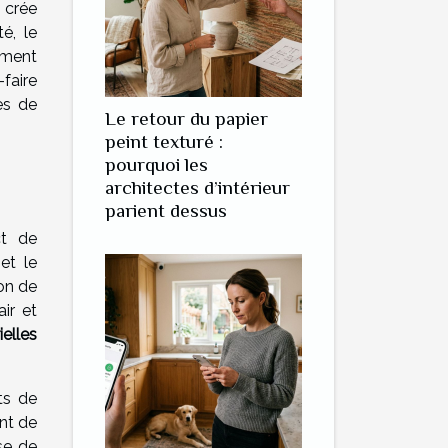
 crée
é, le
ement
-faire
es de
Le retour du papier
peint texturé :
pourquoi les
architectes d’intérieur
parient dessus
ct de
et le
ion de
ir et
ielles
ts de
nt de
se de