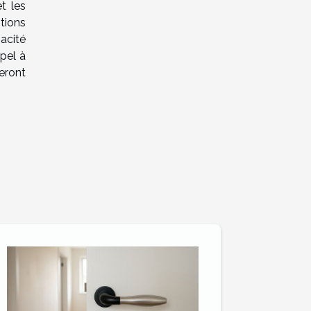
t les
itions
pacité
pel à
eront