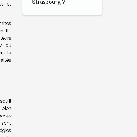
Strasbourg ?
es et
mites
helle
leurs
UV ou
re la
raités
qu'il
r bien
ances
 sont
égies