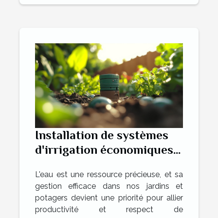
Installation de systèmes
d'irrigation économiques
pour jardins et potagers
L'eau est une ressource précieuse, et sa
conseils pratiques et
gestion efficace dans nos jardins et
écologiques
potagers devient une priorité pour allier
productivité et respect de