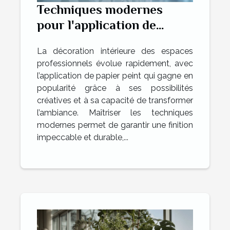
Techniques modernes
pour l'application de
papier peint dans des
La décoration intérieure des espaces
espaces professionnels
professionnels évolue rapidement, avec
l’application de papier peint qui gagne en
popularité grâce à ses possibilités
créatives et à sa capacité de transformer
l’ambiance. Maîtriser les techniques
modernes permet de garantir une finition
impeccable et durable,...