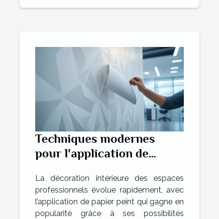
Techniques modernes
pour l'application de
papier peint dans des
La décoration intérieure des espaces
espaces professionnels
professionnels évolue rapidement, avec
l’application de papier peint qui gagne en
popularité grâce à ses possibilités