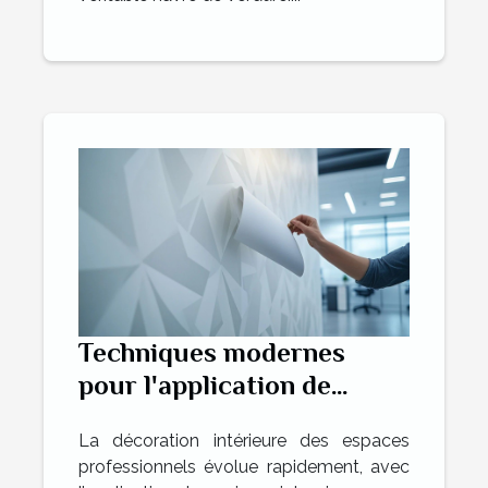
Techniques modernes
pour l'application de
papier peint dans des
La décoration intérieure des espaces
espaces professionnels
professionnels évolue rapidement, avec