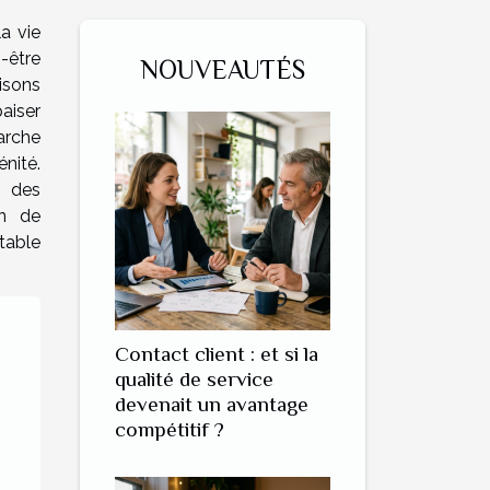
la vie
-être
NOUVEAUTÉS
isons
paiser
rche
nité.
r des
in de
itable
Contact client : et si la
qualité de service
devenait un avantage
compétitif ?