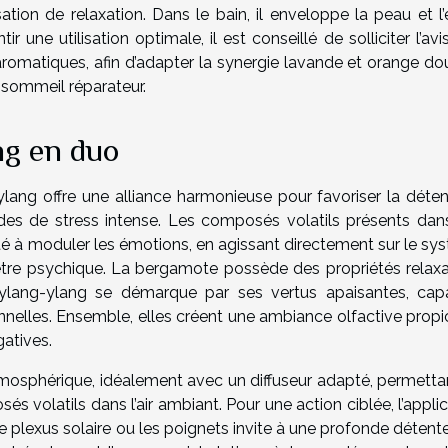
ion de relaxation. Dans le bain, il enveloppe la peau et l’e
r une utilisation optimale, il est conseillé de solliciter l’avi
aromatiques, afin d’adapter la synergie lavande et orange do
u sommeil réparateur.
ng en duo
ylang offre une alliance harmonieuse pour favoriser la déten
riodes de stress intense. Les composés volatils présents dan
té à moduler les émotions, en agissant directement sur le sy
être psychique. La bergamote possède des propriétés relaxa
l’ylang-ylang se démarque par ses vertus apaisantes, cap
tionnelles. Ensemble, elles créent une ambiance olfactive prop
gatives.
atmosphérique, idéalement avec un diffuseur adapté, permetta
s volatils dans l’air ambiant. Pour une action ciblée, l’appli
e plexus solaire ou les poignets invite à une profonde détent