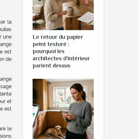
ser la
uiles
Le retour du papier
r une
peint texturé :
range
pourquoi les
e est
architectes d’intérieur
on de
parient dessus
orange
ssage
tente
ur et
e est
re le
sions