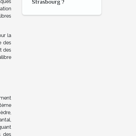
Strasbourg ?
lques
ation
ibres
our la
e des
t des
ilibre
ement
stème
èdre,
ntal,
 quant
s des