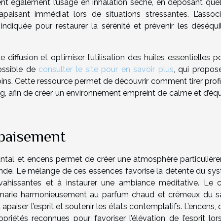
nt également l’usage en inhalation sèche, en déposant que
paisant immédiat lors de situations stressantes. L’associ
ndiquée pour restaurer la sérénité et prévenir les déséquil
iffusion et optimiser l’utilisation des huiles essentielles p
possible de
consulter le site pour en savoir plus
, qui propos
oins. Cette ressource permet de découvrir comment tirer profi
ng, afin de créer un environnement empreint de calme et d’équ
apaisement
 santal et encens permet de créer une atmosphère particulièr
fonde. Le mélange de ces essences favorise la détente du sy
vahissantes et à instaurer une ambiance méditative. Le c
e marie harmonieusement au parfum chaud et crémeux du sa
apaiser l’esprit et soutenir les états contemplatifs. L’encens,
priétés reconnues pour favoriser l’élévation de l’esprit lor