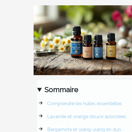
Sommaire
Comprendre les huiles essentielles
Lavande et orange douce associées
Bergamote et ylang-ylang en duo