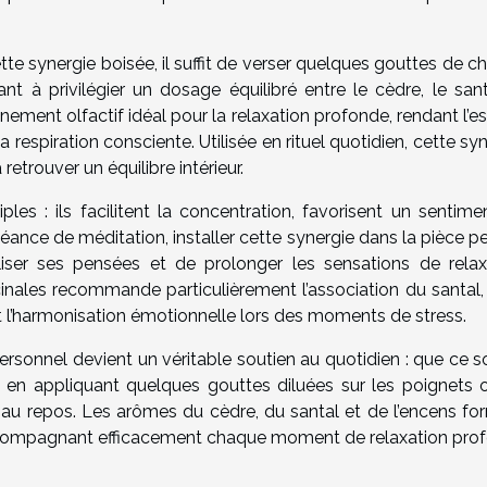
tte synergie boisée, il suffit de verser quelques gouttes de 
lant à privilégier un dosage équilibré entre le cèdre, le san
nement olfactif idéal pour la relaxation profonde, rendant l’
a respiration consciente. Utilisée en rituel quotidien, cette sy
etrouver un équilibre intérieur.
iples : ils facilitent la concentration, favorisent un sentim
e séance de méditation, installer cette synergie dans la pièce 
liser ses pensées et de prolonger les sensations de relax
inales recommande particulièrement l’association du santal, 
 et l’harmonisation émotionnelle lors des moments de stress.
ersonnel devient un véritable soutien au quotidien : que ce s
n, en appliquant quelques gouttes diluées sur les poignets 
e au repos. Les arômes du cèdre, du santal et de l’encens fo
 accompagnant efficacement chaque moment de relaxation pro