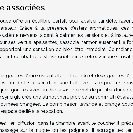
e associées
uce offre un équilibre parfait pour apaiser l’anxiété, favori
arateur. Grâce à la présence d’esters aromatiques, ces h
 système nerveux, aidant à calmer les tensions et à instaure
ur ses vertus apaisantes, s’associe harmonieusement à l’o
 apportent une sensation de bien-être immédiat. Ce mélang
aitent combattre le stress quotidien et retrouver une sensati
 trois gouttes d’huile essentielle de lavande et deux gouttes d’
lles, ou de les diluer dans une huile végétale pour un ma
lques gouttes avec un dispersant permet de profiter d’une dé
te synergie crée une atmosphère propice au sommeil réparate
es journées chargées. La combinaison lavande et orange douc
 espace dédié à la relaxation.
s : en diffusion dans la chambre avant le coucher, il prépa
 massage sur la nuque ou les poignets, il soulage les ten