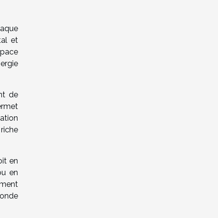
chaque
tal et
espace
nergie
ent de
permet
ation
riche
oit en
ou en
rment
fonde