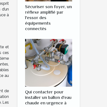
sprit
Sécuriser son foyer, un
s d’un
réflexe amplifié par
uce à
l'essor des
équipements
connectés
te et
s ces
stème
ntes,
ables
ice au
nt de
Qui contacter pour
cation
installer un ballon d'eau
e. Les
chaude en urgence à