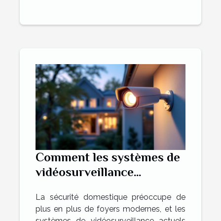
Comment les systèmes de
vidéosurveillance
modernes peuvent
La sécurité domestique préoccupe de
renforcer la sécurité
plus en plus de foyers modernes, et les
domestique ?
systèmes de vidéosurveillance actuels