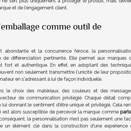
e sert plus uniquement à protéger le produit, mais devie
arque et de l'engagement client.
l'emballage comme outil de
st abondante et la concurrence féroce, la personnalisati
de différenciation pertinente. Elle permet aux marques 
t fort et authentique. En effet, en adoptant des techniqu
 peuvent non seulement transmettre l'unicité de leur proposit
teur en s'adressant à lui de façon individuelle.
ns le choix des matériaux, des couleurs et des message
 vecteur de communication privilégié. Chaque détail comp
n lui donnant le sentiment d'être unique et privilégié. Cela re
, qui est alors susceptible de percevoir la marque comme
parte
 conséquent, la personnalisation n’est pas seulement une tac
me un élément clé dans la construction d'une expérience c