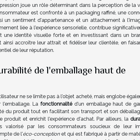
impression joue un rôle déterminant dans la perception de la 
 consommateur est confronté à un packaging raffiné, une conn
insi un sentiment d'appartenance et un attachement à l'ima
ement liée à l'expérience sensorielle, contribue significativ
ant une identité visuelle forte et en investissant dans un br
si accroître leur attrait et fidéliser leur clientèle, en fais
tiel de leur réputation.
urabilité de l'emballage haut de
utilisateur ne se limite pas à l'objet acheté, mais englobe éga
ar l'emballage. La
fonctionnalité
d'un emballage haut de 
ité du produit tout en facilitant son transport et son déballa
 produit et enrichit l'expérience d'achat. Par ailleurs, la
dura
s valorisé par les consommateurs soucieux de leur i
mpte de l'
éco-conception
et qui est fabriqué à partir de mat