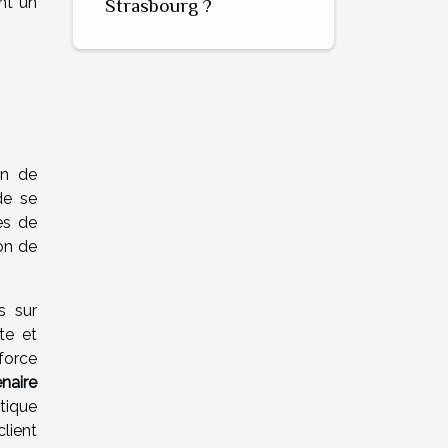
nt un
Strasbourg ?
on de
de se
es de
ion de
s sur
te et
nforce
naire
tique
lient