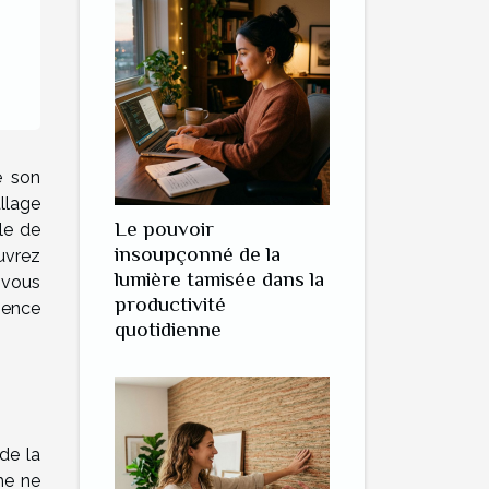
e son
allage
Le pouvoir
le de
insoupçonné de la
uvrez
lumière tamisée dans la
-vous
productivité
ience
quotidienne
de la
me ne