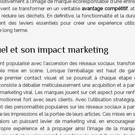
ositivement à l'image de marque écoresponsable d'une entrep
vent se transformer en un véritable
avantage compétitif
, a
éduire les déchets. En définitive, la fonctionnalité et la dura
 des leviers essentiels pour créer une expérience utilis
e long terme.
el et son impact marketing
t popularisé avec l'ascension des réseaux sociaux, transfo
able mise en scène. Lorsque l'emballage est haut de g
 premier contact visuel et se poursuit à chaque étape 
consiste à déballer méticuleusement une acquisition et à par
e marketing viral. Les marques jouent sur cet aspect pour ren
émotionnel fort avec leurs clients. Avec l'utilisation stratégi
ent des personnalités populaires sur les réseaux sociaux à pa
e les impressions et la portée de leurs articles. Ces mises en
alors un puissant levier de marketing viral, en encouragean
propre expérience et à propager ainsi l'image de la marqu