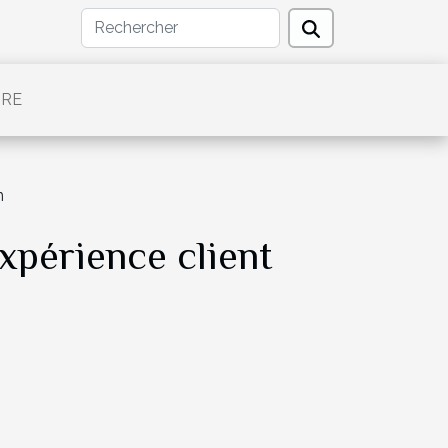
TRE
n
xpérience client