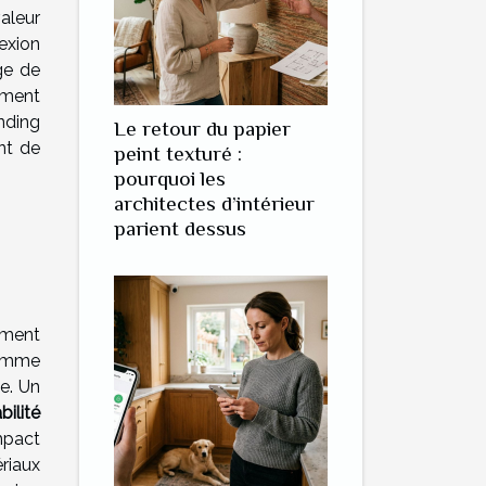
valeur
exion
ge de
ement
anding
Le retour du papier
ant de
peint texturé :
pourquoi les
architectes d’intérieur
parient dessus
lement
gamme
ge. Un
bilité
mpact
ériaux