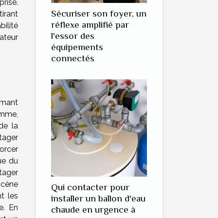
rise.
Sécuriser son foyer, un
ttirant
réflexe amplifié par
bilité
l'essor des
ateur
équipements
connectés
rmant
amme,
de la
tager
forcer
que du
rtager
 scène
Qui contacter pour
t les
installer un ballon d'eau
e. En
chaude en urgence à