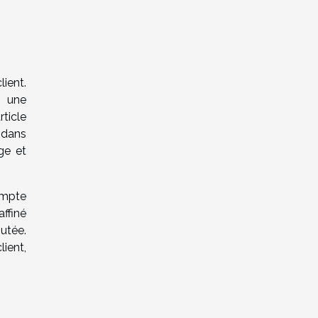
lient.
, une
ticle
 dans
ge et
ompte
ffiné
utée.
lient,