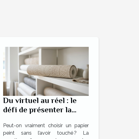
Du virtuel au réel : le
défi de présenter la
texture du papier peint
Peut-on vraiment choisir un papier
sur une boutique en
peint sans l’avoir touché ? La
ligne