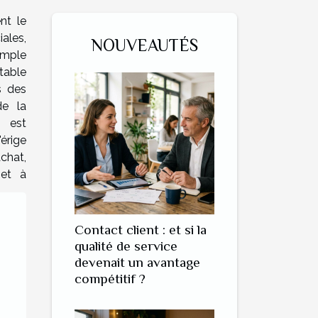
nt le
les,
NOUVEAUTÉS
imple
otable
s des
de la
s est
érige
chat,
 et à
Contact client : et si la
qualité de service
devenait un avantage
compétitif ?