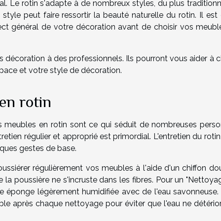
l. Le rotin s'adapte à de nombreux styles, du plus traditionn
yle peut faire ressortir la beauté naturelle du rotin. Il est
t général de votre décoration avant de choisir vos meubl
 décoration à des professionnels. Ils pourront vous aider à c
pace et votre style de décoration.
en rotin
 des meubles en rotin sont ce qui séduit de nombreuses perso
etien régulier et approprié est primordial. L'entretien du rotin
lques gestes de base.
oussiérer régulièrement vos meubles à l'aide d'un chiffon do
e la poussière ne s'incruste dans les fibres. Pour un "Nettoy
une éponge légèrement humidifiée avec de l'eau savonneuse. I
le après chaque nettoyage pour éviter que l'eau ne détérior