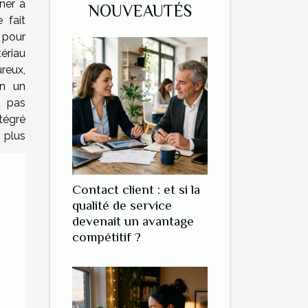
ner à
NOUVEAUTÉS
 fait
 pour
tériau
reux,
en un
t pas
tégré
 plus
Contact client : et si la
qualité de service
devenait un avantage
compétitif ?