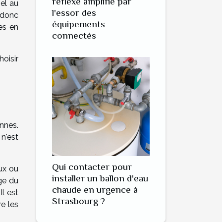
réflexe amplifié par
el au
l'essor des
 donc
équipements
es en
connectés
hoisir
nnes.
 n'est
Qui contacter pour
ux ou
installer un ballon d'eau
age du
chaude en urgence à
l est
Strasbourg ?
e les