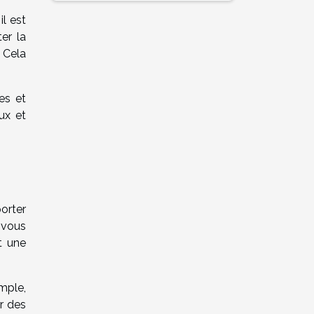
il est
er la
 Cela
es et
ux et
orter
 vous
t une
emple,
r des