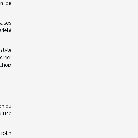
on de
haises
ariété
style
créer
choix
ion du
e une
rotin