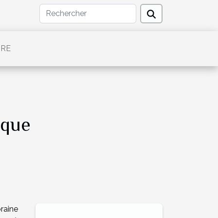
TRE
ique
raine