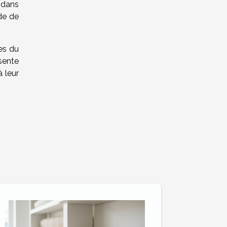
n dans
de de
pes du
sente
 leur