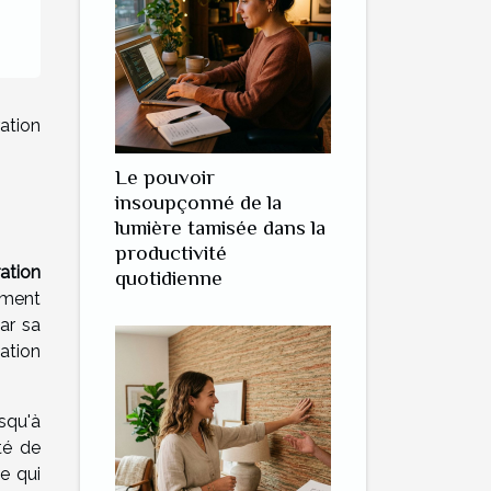
ation
Le pouvoir
insoupçonné de la
lumière tamisée dans la
productivité
ation
quotidienne
ement
par sa
cation
usqu'à
té de
e qui